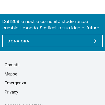
Dal 1859 la nostra comunità studentesca
cambia il mondo. Sostieni la sua idea di futuro.
DONA ORA
Piè
Salta
Contatti
alla
di
Mappe
sezione
pagina
successiva
Emergenza
Privacy