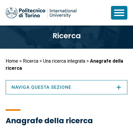
Salta
Ricerca
al
contenuto
principale
Briciole
Home
Ricerca
Una ricerca integrata
Anagrafe della
ricerca
di
pane
NAVIGA QUESTA SEZIONE
Anagrafe della ricerca