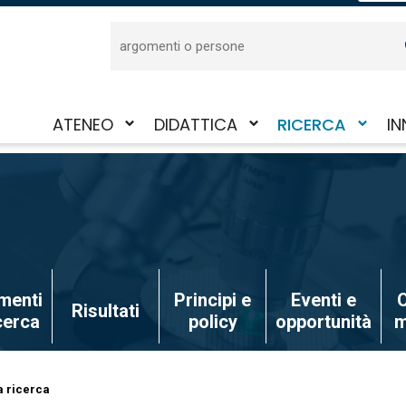
Cerca
ATENEO
DIDATTICA
RICERCA
IN
Attiva/disattiva
Attiva/disattiva
Attiva/disattiva
Att
il
il
il
il
sotto-
sotto-
sotto-
sot
menu
menu
menu
me
menti
Principi e
Eventi e
O
Risultati
icerca
policy
opportunità
m
a ricerca