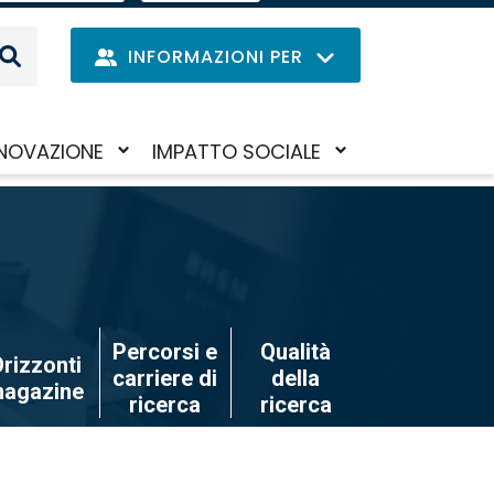
EN
IL
MENU
INFORMAZIONI PER
DELLE
LINGUE
Navig
NOVAZIONE
IMPATTO SOCIALE
Salta
iva/disattiva
Attiva/disattiva
princi
al
il
contenuto
to-
sotto-
principale
nu
menu
Percorsi e
Qualità
rizzonti
carriere di
della
agazine
ricerca
ricerca