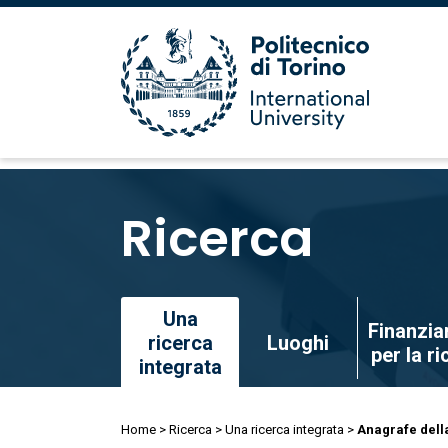
Salta
al
Ricerca
contenuto
principale
Salta
Una
Finanzia
al
ricerca
Luoghi
per la r
contenuto
integrata
principale
Briciole
Home
Ricerca
Una ricerca integrata
Anagrafe dell