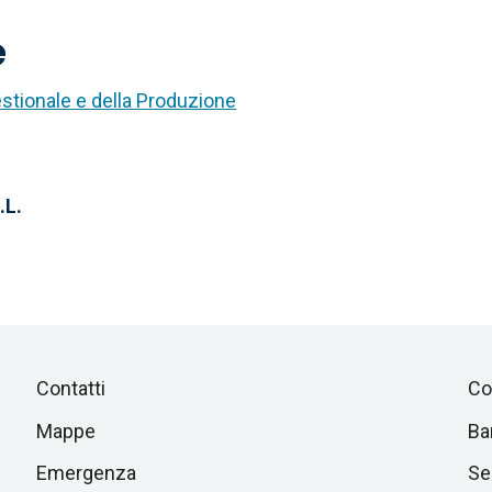
e
estionale e della Produzione
.L.
Piè
Salta
Contatti
Co
alla
di
Mappe
Ba
sezione
successiva
Emergenza
Ser