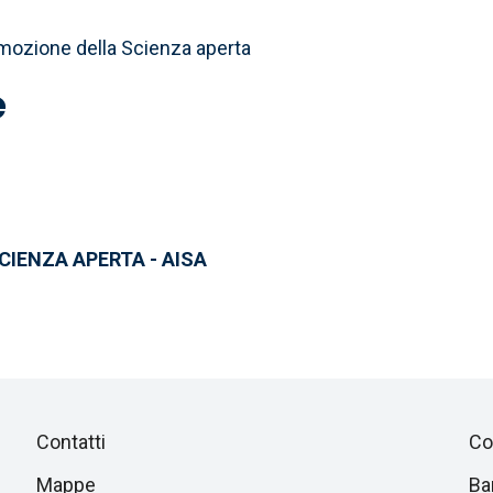
omozione della Scienza aperta
e
CIENZA APERTA - AISA
Piè
Salta
Contatti
Co
alla
Mappe
Ba
sezione