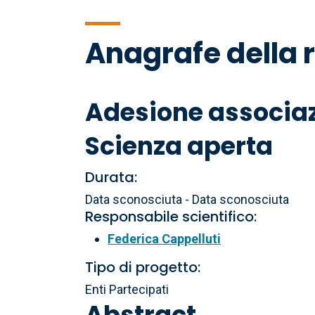
di
Anagrafe della 
pane
Adesione associaz
Scienza aperta
Durata:
Data sconosciuta - Data sconosciuta
Responsabile scientifico:
Federica Cappelluti
Tipo di progetto:
Enti Partecipati
Abstract