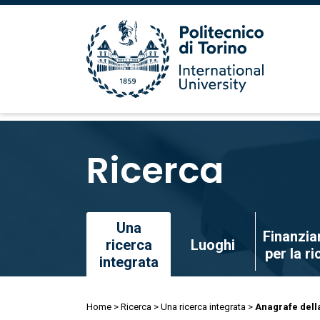
Salta
al
Ricerca
contenuto
principale
Salta
Una
Finanzia
al
ricerca
Luoghi
per la r
contenuto
integrata
principale
Briciole
Home
Ricerca
Una ricerca integrata
Anagrafe dell