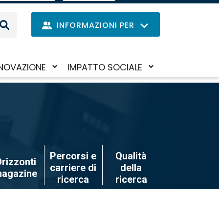
EN
IL
MENU
INFORMAZIONI PER
DELLE
LINGUE
Navig
NOVAZIONE
IMPATTO SOCIALE
Salta
iva/disattiva
Attiva/disattiva
princi
al
il
contenuto
to-
sotto-
principale
nu
menu
Percorsi e
Qualità
rizzonti
carriere di
della
agazine
ricerca
ricerca