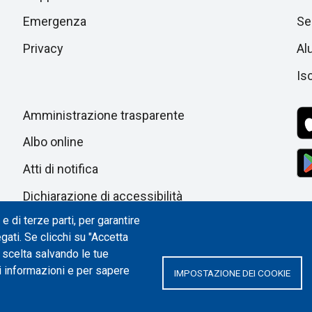
di
successiva
Emergenza
Ser
pagina
Privacy
Al
Isc
Amministrazione trasparente
Albo online
Atti di notifica
Dichiarazione di accessibilità
e di terze parti, per garantire
Impostazione dei cookie
egati. Se clicchi su "Accetta
a scelta salvando le tue
i informazioni e per sapere
IMPOSTAZIONE DEI COOKIE
ITALIA | P.IVA/C.F. 00518460019 | PEC
politecnicoditorino@pec.polito.it