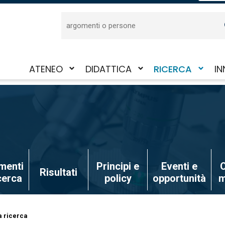
Cerca
ATENEO
DIDATTICA
RICERCA
IN
Attiva/disattiva
Attiva/disattiva
Attiva/disattiva
Att
il
il
il
il
sotto-
sotto-
sotto-
sot
menu
menu
menu
me
menti
Principi e
Eventi e
O
Risultati
icerca
policy
opportunità
m
a ricerca