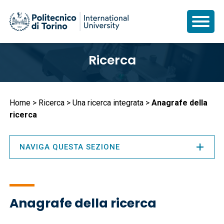
Salta
Ricerca
al
contenuto
principale
Briciole
Home
Ricerca
Una ricerca integrata
Anagrafe della
ricerca
di
pane
NAVIGA QUESTA SEZIONE
Anagrafe della ricerca