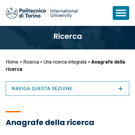
Salta
Ricerca
al
contenuto
principale
Briciole
Home
Ricerca
Una ricerca integrata
Anagrafe della
ricerca
di
pane
NAVIGA QUESTA SEZIONE
Anagrafe della ricerca