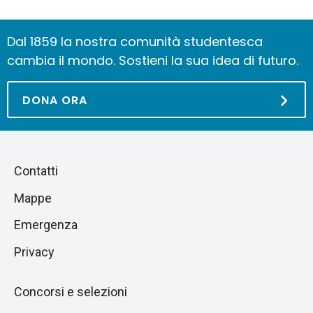
Dal 1859 la nostra comunità studentesca
cambia il mondo. Sostieni la sua idea di futuro.
DONA ORA
Piè
Salta
Contatti
alla
di
Mappe
sezione
pagina
successiva
Emergenza
Privacy
Concorsi e selezioni