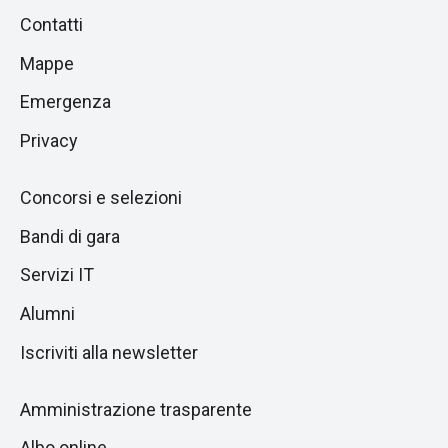
Piè
Salta
Contatti
alla
di
Mappe
sezione
pagina
successiva
Emergenza
Privacy
Concorsi e selezioni
Bandi di gara
Servizi IT
Alumni
Iscriviti alla newsletter
Amministrazione trasparente
Albo online