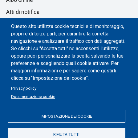
Atti di notifica
Dichiarazione di accessibilità
Questo sito utilizza cookie tecnici e di monitoraggio,
propri e di terze parti, per garantire la corretta
Impostazione dei cookie
navigazione e analizzare il traffico con dati aggregati.
Se clicchi su "Accetta tutti" ne acconsenti l'utilizzo,
oppure puoi personalizzare la scelta salvando le tue
preferenze e scegliendo quali cookie attivare. Per
maggiori informazioni e per sapere come gestirli
clicca su "Impostazione dei cookie".
Privacy policy
Documentazione cookie
IMPOSTAZIONE DEI COOKIE
Politecnico di Torino | Corso Duca degli Abruzzi, 24 | 10129
Torino, ITALIA | P.IVA/C.F. 00518460019 | PEC
politecnicoditorino@pec.polito.it
RIFIUTA TUTTI