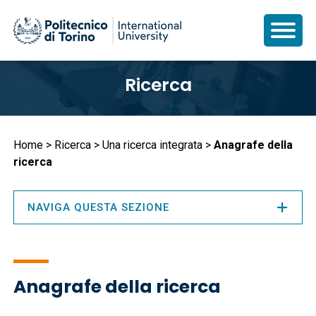
Salta
Ricerca
al
contenuto
principale
Briciole
Home
Ricerca
Una ricerca integrata
Anagrafe della
ricerca
di
pane
NAVIGA QUESTA SEZIONE
Anagrafe della ricerca