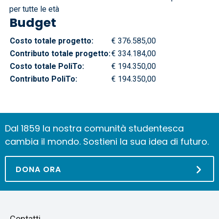
per tutte le età
Budget
Costo totale progetto:
€ 376.585,00
Contributo totale progetto:
€ 334.184,00
Costo totale PoliTo:
€ 194.350,00
Contributo PoliTo:
€ 194.350,00
Dal 1859 la nostra comunità studentesca
cambia il mondo. Sostieni la sua idea di futuro.
DONA ORA
Piè
Salta
Contatti