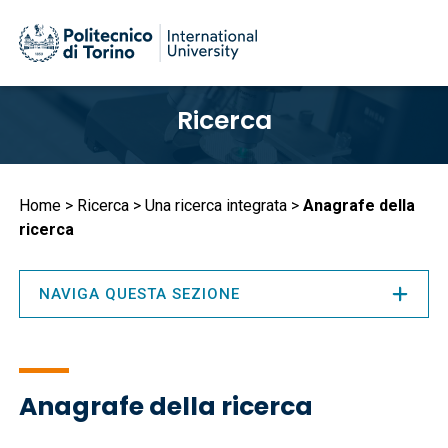
Salta
Ricerca
al
contenuto
principale
Briciole
Home
Ricerca
Una ricerca integrata
Anagrafe della
ricerca
di
pane
NAVIGA QUESTA SEZIONE
Anagrafe della ricerca