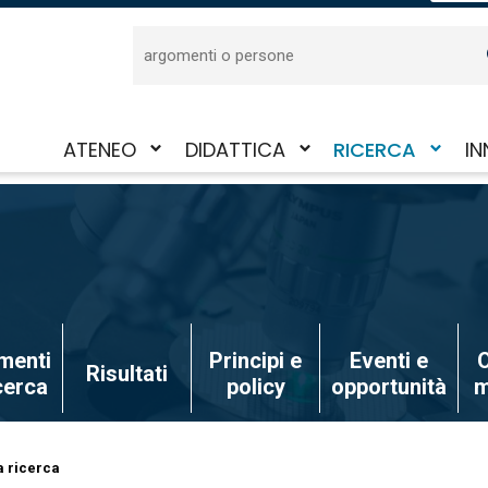
Cerca
ATENEO
DIDATTICA
RICERCA
IN
Attiva/disattiva
Attiva/disattiva
Attiva/disattiva
Att
il
il
il
il
sotto-
sotto-
sotto-
sot
menu
menu
menu
me
menti
Principi e
Eventi e
O
Risultati
icerca
policy
opportunità
m
a ricerca