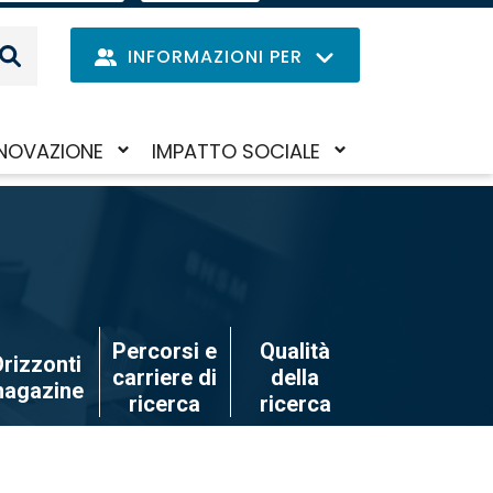
EN
IL
MENU
INFORMAZIONI PER
DELLE
LINGUE
Navig
NOVAZIONE
IMPATTO SOCIALE
Salta
iva/disattiva
Attiva/disattiva
princi
al
il
contenuto
to-
sotto-
principale
nu
menu
Percorsi e
Qualità
rizzonti
carriere di
della
agazine
ricerca
ricerca