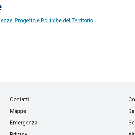
e
enze, Progetto e Politiche del Territorio
Piè
Salta
Contatti
Co
alla
di
Mappe
Ba
sezione
successiva
Emergenza
Ser
pagina
Privacy
Al