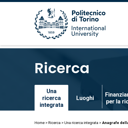
Salta
al
Ricerca
contenuto
principale
Salta
Una
Finanzia
al
ricerca
Luoghi
per la r
contenuto
integrata
principale
Briciole
Home
Ricerca
Una ricerca integrata
Anagrafe dell