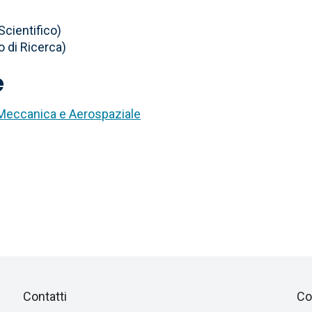
cientifico)
di Ricerca)
e
 Meccanica e Aerospaziale
Piè
Salta
Contatti
Co
alla