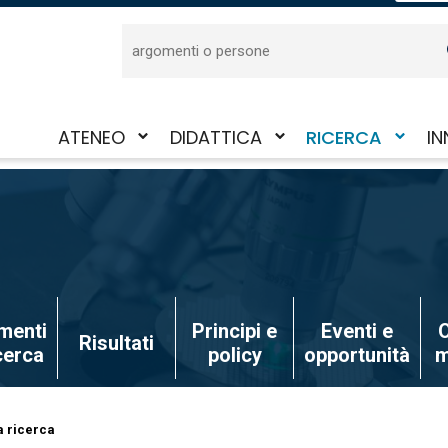
Cerca
ATENEO
DIDATTICA
RICERCA
IN
Attiva/disattiva
Attiva/disattiva
Attiva/disattiva
Att
il
il
il
il
sotto-
sotto-
sotto-
sot
menu
menu
menu
me
menti
Principi e
Eventi e
O
Risultati
icerca
policy
opportunità
m
a ricerca