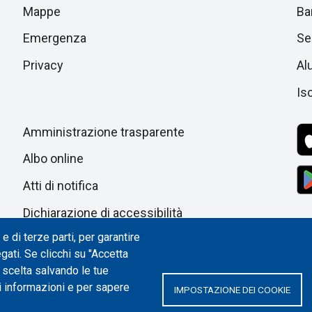
di
Mappe
Ba
sezione
successiva
Emergenza
Ser
pagina
Privacy
Al
Isc
Amministrazione trasparente
Albo online
Atti di notifica
Dichiarazione di accessibilità
e di terze parti, per garantire
Impostazione dei cookie
egati. Se clicchi su "Accetta
a scelta salvando le tue
i informazioni e per sapere
IMPOSTAZIONE DEI COOKIE