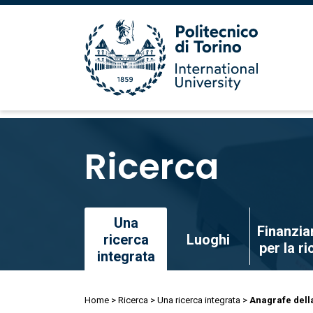
Salta
al
Ricerca
contenuto
principale
Salta
Una
Finanzia
al
ricerca
Luoghi
per la r
contenuto
integrata
principale
Briciole
Home
Ricerca
Una ricerca integrata
Anagrafe dell