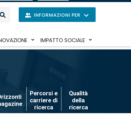
EN
IL
MENU
INFORMAZIONI PER
DELLE
LINGUE
Navig
NOVAZIONE
IMPATTO SOCIALE
Salta
iva/disattiva
Attiva/disattiva
princi
al
il
contenuto
to-
sotto-
principale
nu
menu
Percorsi e
Qualità
rizzonti
carriere di
della
agazine
ricerca
ricerca