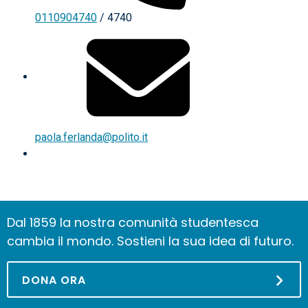
0110904740
/ 4740
paola.ferlanda@polito.it
Dal 1859 la nostra comunità studentesca
cambia il mondo. Sostieni la sua idea di futuro.
DONA ORA