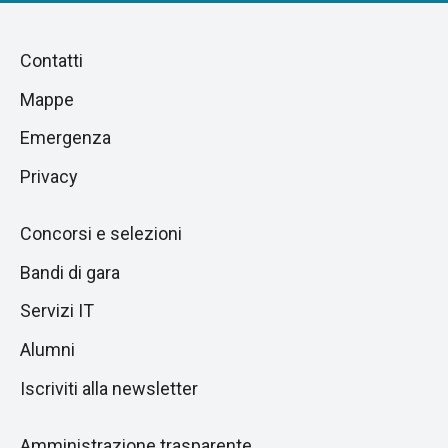
Piè
Salta
Contatti
alla
di
Mappe
sezione
pagina
successiva
Emergenza
Privacy
Concorsi e selezioni
Bandi di gara
Servizi IT
Alumni
Iscriviti alla newsletter
Amministrazione trasparente