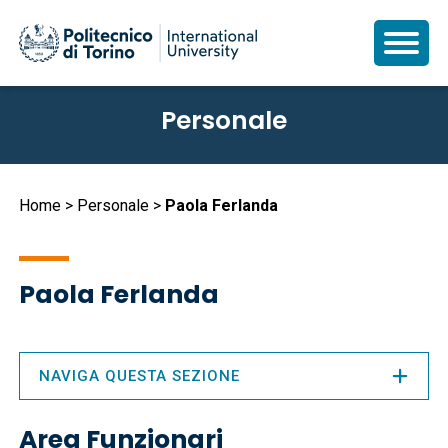
Salta
Personale
al
contenuto
principale
Briciole
Home
Personale
Paola Ferlanda
di
pane
Paola Ferlanda
NAVIGA QUESTA SEZIONE
Area Funzionari