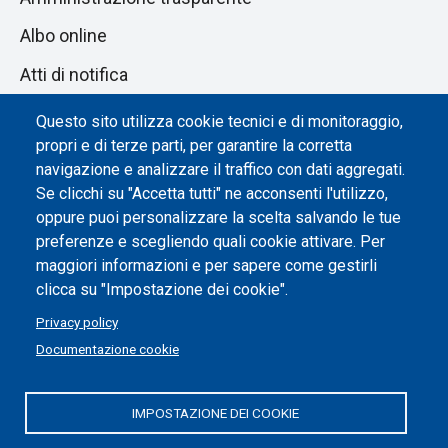
Albo online
Atti di notifica
Dichiarazione di accessibilità
Questo sito utilizza cookie tecnici e di monitoraggio,
propri e di terze parti, per garantire la corretta
Impostazione dei cookie
navigazione e analizzare il traffico con dati aggregati.
Se clicchi su "Accetta tutti" ne acconsenti l'utilizzo,
oppure puoi personalizzare la scelta salvando le tue
preferenze e scegliendo quali cookie attivare. Per
maggiori informazioni e per sapere come gestirli
clicca su "Impostazione dei cookie".
Privacy policy
Documentazione cookie
IMPOSTAZIONE DEI COOKIE
Politecnico di Torino | Corso Duca degli Abruzzi, 24 | 10129
Torino, ITALIA | P.IVA/C.F. 00518460019 | PEC