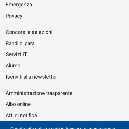
successiva
Emergenza
Privacy
Concorsi e selezioni
Bandi di gara
Servizi IT
Alumni
Iscriviti alla newsletter
Amministrazione trasparente
Albo online
Atti di notifica
Dichiarazione di accessibilità
Questo sito utilizza cookie tecnici e di monitoraggio,