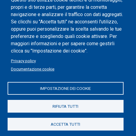
propri e di terze parti, per garantire la corretta
Impostazione dei cookie
navigazione e analizzare il traffico con dati aggregati.
Se clicchi su "Accetta tutti" ne acconsenti l'utilizzo,
oppure puoi personalizzare la scelta salvando le tue
preferenze e scegliendo quali cookie attivare. Per
maggiori informazioni e per sapere come gestirli
clicca su "Impostazione dei cookie".
Privacy policy
Documentazione cookie
IMPOSTAZIONE DEI COOKIE
Politecnico di Torino | Corso Duca degli Abruzzi, 24 | 10129
Torino, ITALIA | P.IVA/C.F. 00518460019 | PEC
politecnicoditorino@pec.polito.it
RIFIUTA TUTTI
Social
ACCETTA TUTTI