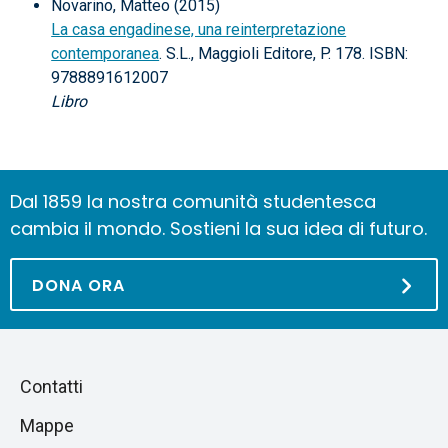
Novarino, Matteo (2015)
La casa engadinese, una reinterpretazione
contemporanea
. S.L., Maggioli Editore, P. 178. ISBN:
9788891612007
Libro
Dal 1859 la nostra comunità studentesca
cambia il mondo. Sostieni la sua idea di futuro.
DONA ORA
Piè
Salta
Contatti
alla
di
Mappe
sezione
pagina