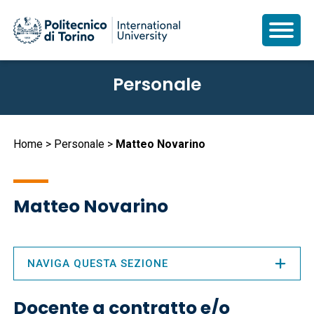
Salta
Personale
al
contenuto
principale
Briciole
Home
Personale
Matteo Novarino
di
pane
Matteo Novarino
NAVIGA QUESTA SEZIONE
Docente a contratto e/o