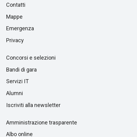
Piè
Salta
Contatti
alla
di
Mappe
sezione
pagina
successiva
Emergenza
Privacy
Concorsi e selezioni
Bandi di gara
Servizi IT
Alumni
Iscriviti alla newsletter
Amministrazione trasparente
Albo online