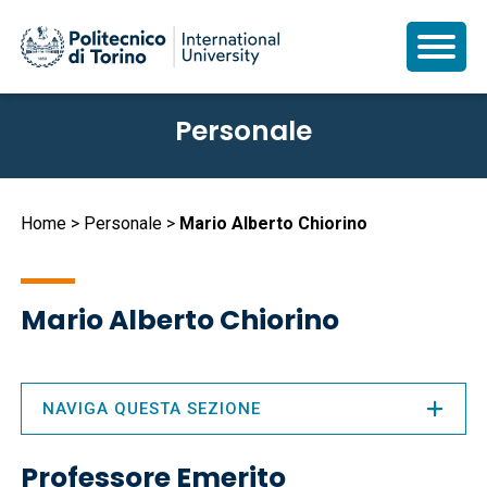
Salta
Personale
al
contenuto
principale
Briciole
Home
Personale
Mario Alberto Chiorino
di
pane
Mario Alberto Chiorino
NAVIGA QUESTA SEZIONE
Professore Emerito