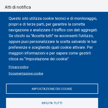
Atti di notifica
Dichiarazione di accessibilità
Questo sito utilizza cookie tecnici e di monitoraggio,
propri e di terze parti, per garantire la corretta
Impostazione dei cookie
navigazione e analizzare il traffico con dati aggregati.
Se clicchi su "Accetta tutti" ne acconsenti l'utilizzo,
oppure puoi personalizzare la scelta salvando le tue
preferenze e scegliendo quali cookie attivare. Per
maggiori informazioni e per sapere come gestirli
clicca su "Impostazione dei cookie".
Privacy policy
Documentazione cookie
IMPOSTAZIONE DEI COOKIE
Politecnico di Torino | Corso Duca degli Abruzzi, 24 | 10129
Torino, ITALIA | P.IVA/C.F. 00518460019 | PEC
politecnicoditorino@pec.polito.it
RIFIUTA TUTTI