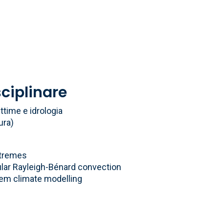
sciplinare
ttime e idrologia
ura)
xtremes
cular Rayleigh-Bénard convection
tem climate modelling