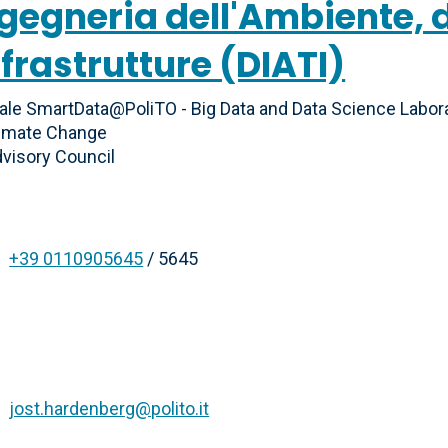
gegneria dell'Ambiente, 
Infrastrutture (DIATI)
le SmartData@PoliTO - Big Data and Data Science Labor
limate Change
dvisory Council
+39 0110905645
/ 5645
jost.hardenberg@polito.it