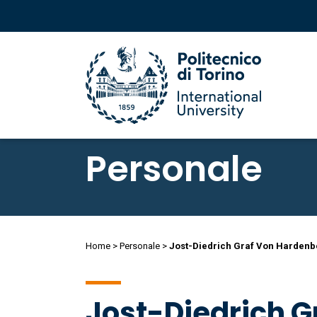
Salta
al
Personale
contenuto
principale
Salta
al
Briciole
Home
Personale
Jost-Diedrich Graf Von Hardenb
contenuto
principale
di
Jost-Diedrich 