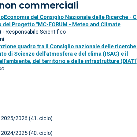
i non commerciali
 BioEconomia del Consiglio Nazionale delle Ricerche - 
bito del Progetto "MC-FORUM - Meteo and Climate
) - Responsabile Scientifico
ni
ione quadro tra il Consiglio nazionale delle ricerche 
uto di Scienze dell'atmosfera e del clima (ISAC) e il
ll'ambiente, del territorio e delle infrastrutture (DIATI
co
i
, 2025/2026 (41. ciclo)
, 2024/2025 (40. ciclo)