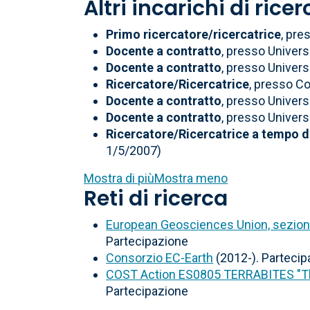
Altri incarichi di rice
Primo ricercatore/ricercatrice
, pre
Docente a contratto
, presso Univer
Docente a contratto
, presso Univer
Ricercatore/Ricercatrice
, presso C
Docente a contratto
, presso Univer
Docente a contratto
, presso Univer
Ricercatore/Ricercatrice a tempo d
1/5/2007)
Mostra di più
Mostra meno
Reti di ricerca
European Geosciences Union, sezion
Partecipazione
Consorzio EC-Earth
(2012-). Partecip
COST Action ES0805 TERRABITES "The 
Partecipazione