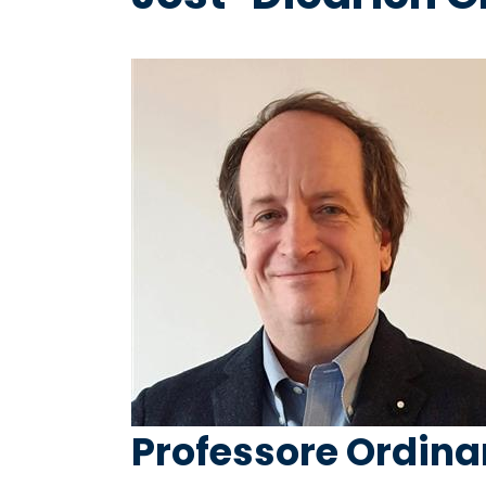
pane
Professore Ordinar