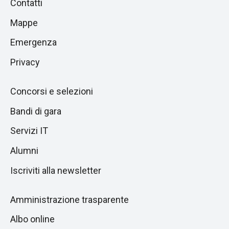
Piè
Contatti
alla
di
Mappe
sezione
pagina
successiva
Emergenza
Privacy
Concorsi e selezioni
Bandi di gara
Servizi IT
Alumni
Iscriviti alla newsletter
Amministrazione trasparente
Albo online