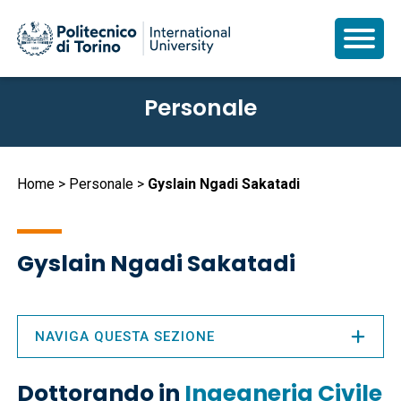
Salta
Personale
al
contenuto
principale
Briciole
Home
Personale
Gyslain Ngadi Sakatadi
di
pane
Gyslain Ngadi Sakatadi
NAVIGA QUESTA SEZIONE
Dottorando in
Ingegneria Civile