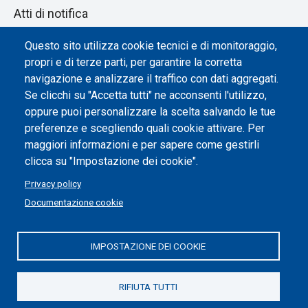
Atti di notifica
Dichiarazione di accessibilità
Questo sito utilizza cookie tecnici e di monitoraggio,
propri e di terze parti, per garantire la corretta
Impostazione dei cookie
navigazione e analizzare il traffico con dati aggregati.
Se clicchi su "Accetta tutti" ne acconsenti l'utilizzo,
oppure puoi personalizzare la scelta salvando le tue
preferenze e scegliendo quali cookie attivare. Per
maggiori informazioni e per sapere come gestirli
clicca su "Impostazione dei cookie".
Privacy policy
Documentazione cookie
IMPOSTAZIONE DEI COOKIE
Politecnico di Torino | Corso Duca degli Abruzzi, 24 | 10129
Torino, ITALIA | P.IVA/C.F. 00518460019 | PEC
politecnicoditorino@pec.polito.it
RIFIUTA TUTTI