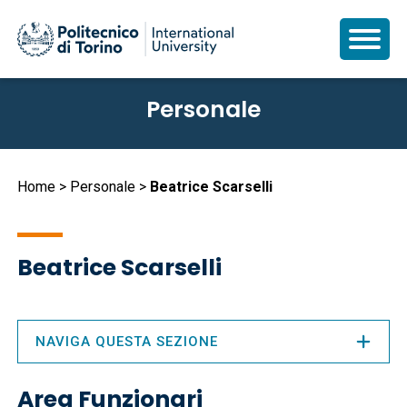
Salta
Personale
al
contenuto
principale
Briciole
Home
Personale
Beatrice Scarselli
di
pane
Beatrice Scarselli
NAVIGA QUESTA SEZIONE
Area Funzionari