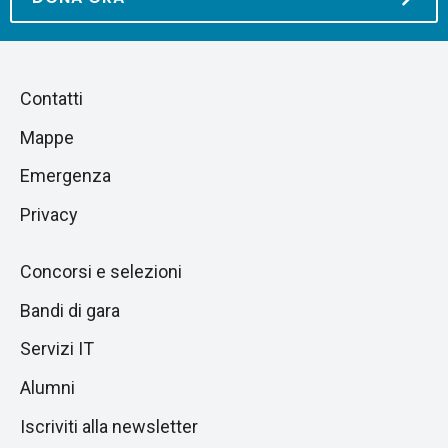
Piè
Salta
Contatti
alla
di
Mappe
sezione
pagina
successiva
Emergenza
Privacy
Concorsi e selezioni
Bandi di gara
Servizi IT
Alumni
Iscriviti alla newsletter