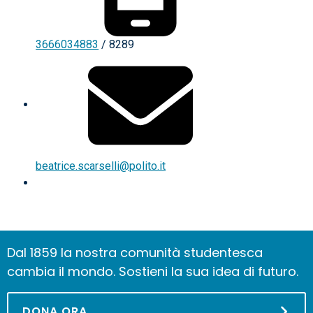
3666034883
/ 8289
beatrice.scarselli@polito.it
Dal 1859 la nostra comunità studentesca
cambia il mondo. Sostieni la sua idea di futuro.
DONA ORA