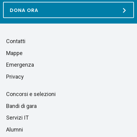
DONA ORA
Piè
Salta
Contatti
alla
di
Mappe
sezione
pagina
successiva
Emergenza
Privacy
Concorsi e selezioni
Bandi di gara
Servizi IT
Alumni