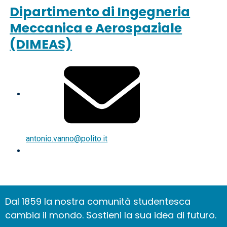
Dipartimento di Ingegneria
Meccanica e Aerospaziale
(DIMEAS)
antonio.vanno@polito.it
Dal 1859 la nostra comunità studentesca
cambia il mondo. Sostieni la sua idea di futuro.