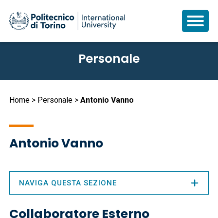
Salta
Personale
al
contenuto
principale
Briciole
Home
Personale
Antonio Vanno
di
pane
Antonio Vanno
NAVIGA QUESTA SEZIONE
Collaboratore Esterno