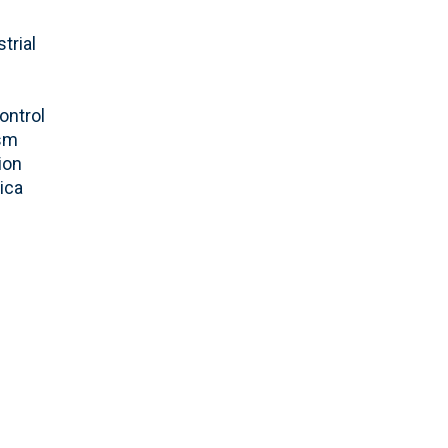
trial
ontrol
ism
ion
ica