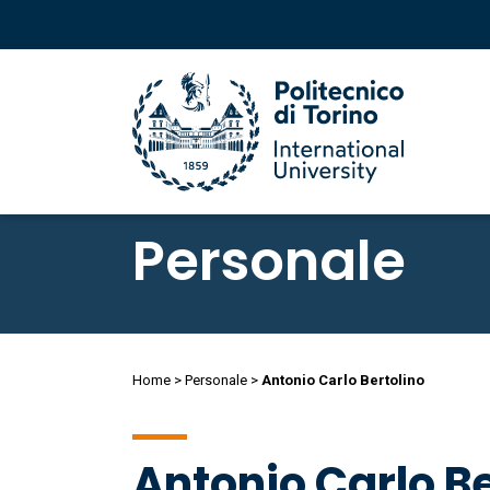
Salta
al
Personale
contenuto
principale
Salta
al
Briciole
Home
Personale
Antonio Carlo Bertolino
contenuto
principale
di
Antonio Carlo Be