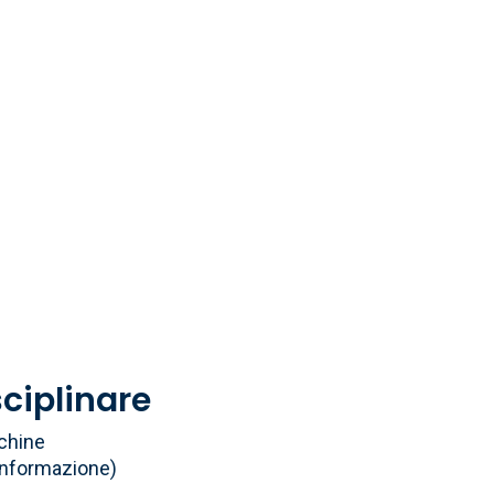
sciplinare
cchine
'informazione)