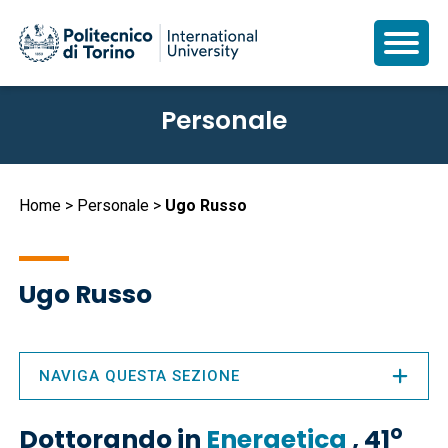
Salta
Personale
al
contenuto
principale
Briciole
Home
Personale
Ugo Russo
di
pane
Ugo Russo
NAVIGA QUESTA SEZIONE
o
Dottorando in
Energetica
, 41