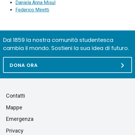
Daniela Anna Misul
Federico Miretti
Dal 1859 la nostra comunità studentesca
cambia il mondo. Sostieni la sua idea di futuro.
DONA ORA
Piè
Salta
Contatti
alla
di
Mappe
sezione
pagina
successiva
Emergenza
Privacy