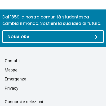
Dal 1859 la nostra comunità studentesca
cambia il mondo. Sostieni la sua idea di futuro.
DONA ORA
Piè
Salta
Contatti
alla
di
Mappe
sezione
pagina
successiva
Emergenza
Privacy
Concorsi e selezioni