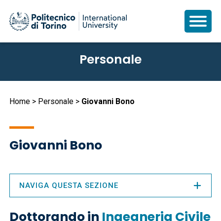
Salta
Personale
al
contenuto
principale
Briciole
Home
Personale
Giovanni Bono
di
pane
Giovanni Bono
NAVIGA QUESTA SEZIONE
Dottorando in
Ingegneria Civile