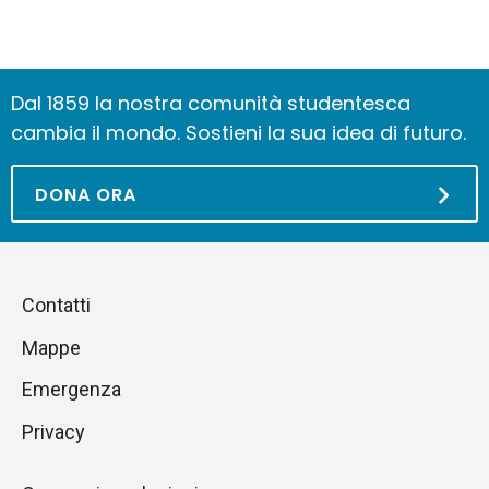
Dal 1859 la nostra comunità studentesca
cambia il mondo. Sostieni la sua idea di futuro.
DONA ORA
Piè
Salta
Contatti
alla
di
Mappe
sezione
pagina
successiva
Emergenza
Privacy