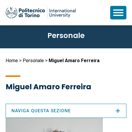
Salta
Personale
al
contenuto
principale
Briciole
Home
Personale
Miguel Amaro Ferreira
di
pane
Miguel Amaro Ferreira
NAVIGA QUESTA SEZIONE