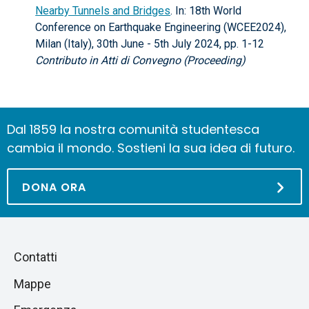
Nearby Tunnels and Bridges
. In: 18th World
Conference on Earthquake Engineering (WCEE2024),
Milan (Italy), 30th June - 5th July 2024, pp. 1-12
Contributo in Atti di Convegno (Proceeding)
Dal 1859 la nostra comunità studentesca
cambia il mondo. Sostieni la sua idea di futuro.
DONA ORA
Piè
Salta
Contatti
alla
di
Mappe
sezione
pagina
successiva