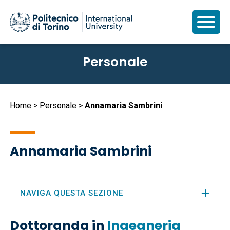
Salta
Personale
al
contenuto
principale
Briciole
Home
Personale
Annamaria Sambrini
di
pane
Annamaria Sambrini
NAVIGA QUESTA SEZIONE
Dottoranda in
Ingegneria