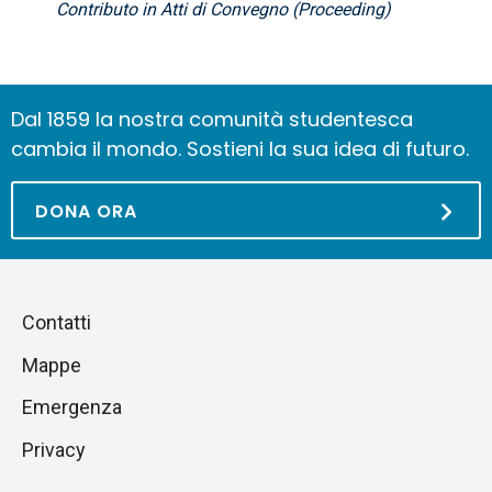
Contributo in Atti di Convegno (Proceeding)
Dal 1859 la nostra comunità studentesca
cambia il mondo. Sostieni la sua idea di futuro.
DONA ORA
Piè
Salta
Contatti
alla
di
Mappe
sezione
pagina
successiva
Emergenza
Privacy