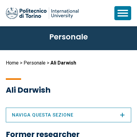
Salta
Personale
al
contenuto
principale
Briciole
Home
Personale
Ali Darwish
di
pane
Ali Darwish
NAVIGA QUESTA SEZIONE
Former researcher