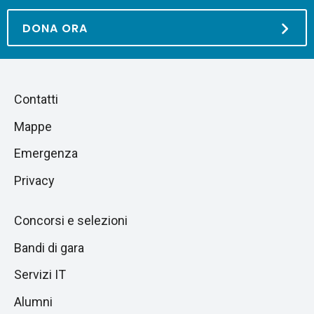
DONA ORA
Piè
Salta
Contatti
alla
di
Mappe
sezione
pagina
successiva
Emergenza
Privacy
Concorsi e selezioni
Bandi di gara
Servizi IT
Alumni