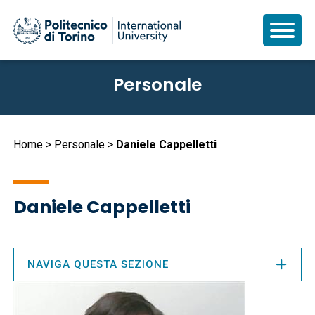
Salta
Personale
al
contenuto
principale
Briciole
Home
Personale
Daniele Cappelletti
di
pane
Daniele Cappelletti
NAVIGA QUESTA SEZIONE