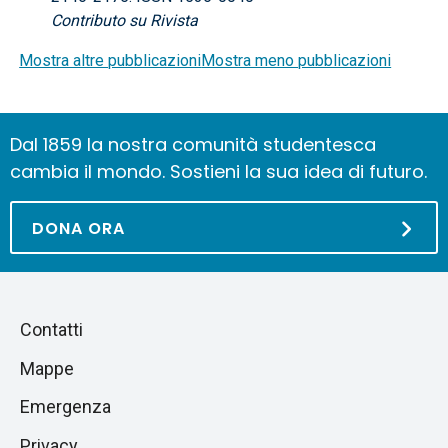
Contributo su Rivista
Mostra altre pubblicazioni
Mostra meno pubblicazioni
Dal 1859 la nostra comunità studentesca
cambia il mondo. Sostieni la sua idea di futuro.
DONA ORA
Piè
Salta
Contatti
alla
di
Mappe
sezione
pagina
successiva
Emergenza
Privacy