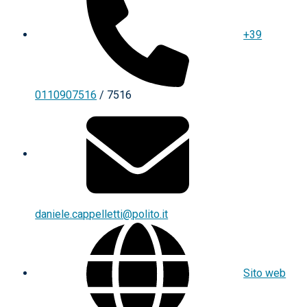
+39
0110907516
/ 7516
daniele.cappelletti@polito.it
Sito web