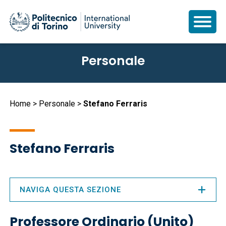
Salta
Personale
al
contenuto
principale
Briciole
Home
Personale
Stefano Ferraris
di
pane
Stefano Ferraris
NAVIGA QUESTA SEZIONE
Professore Ordinario (Unito)