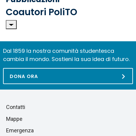
Coautori PoliTO
Dal 1859 la nostra comunità studentesca
cambia il mondo. Sostieni la sua idea di futuro.
DONA ORA
Piè
Salta
Contatti
alla
di
Mappe
sezione
pagina
successiva
Emergenza