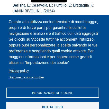
Berisha, E.; Casavola, D.; Puntillo, E.; Bragaglia, F.;
JANIN RIVOLIN ... (2024)
ESPON InTerAlp [Interface Territories across the
Questo sito utilizza cookie tecnici e di monitoraggio,
Alpine Region] - Spatial and Sectoral Governance in
propri e di terze parti, per garantire la corretta
Alpine Interface Territories
. , Luxembourg pp. 1-98
navigazione e analizzare il traffico con dati aggregati.
Altro
Se clicchi su "Accetta tutti" ne acconsenti l'utilizzo,
oppure puoi personalizzare la scelta salvando le tue
preferenze e scegliendo quali cookie attivare. Per
Chilla, T.;
maggiori informazioni e per sapere come gestirli
clicca su "Impostazione dei cookie".
Privacy policy
Bertram, D.; Cotella, G.; Berisha, E.; Bragaglia, F.;
Documentazione cookie
Casavola, D.; Rivolin, ... (2024)
ESPON InTerAlp [Interface territories across the
IMPOSTAZIONE DEI COOKIE
Alpine region] - Final report
. In: TARGETED ANALYSIS
InTerAlp Interface Territories across the Alpine
Region Final Report, Luxembourg pp. 1-92
RIFIUTA TUTTI