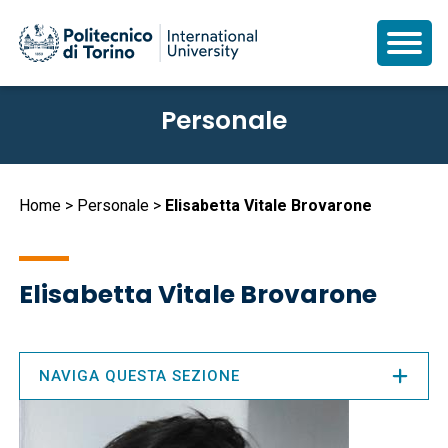
Salta
Personale
al
contenuto
principale
Briciole
Home
Personale
Elisabetta Vitale Brovarone
di
pane
Elisabetta Vitale Brovarone
NAVIGA QUESTA SEZIONE