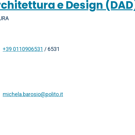
rchitettura e Design (DAD
TURA
+39 0110906531
/ 6531
michela.barosio@polito.it