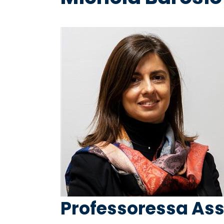
pane
Professoressa Ass