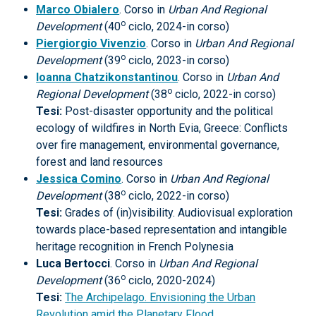
Marco Obialero
. Corso in
Urban And Regional
o
Development
(40
ciclo, 2024-in corso)
Piergiorgio Vivenzio
. Corso in
Urban And Regional
o
Development
(39
ciclo, 2023-in corso)
Ioanna Chatzikonstantinou
. Corso in
Urban And
o
Regional Development
(38
ciclo, 2022-in corso)
Tesi:
Post-disaster opportunity and the political
ecology of wildfires in North Evia, Greece: Conflicts
over fire management, environmental governance,
forest and land resources
Jessica Comino
. Corso in
Urban And Regional
o
Development
(38
ciclo, 2022-in corso)
Tesi:
Grades of (in)visibility. Audiovisual exploration
towards place-based representation and intangible
heritage recognition in French Polynesia
Luca Bertocci
. Corso in
Urban And Regional
o
Development
(36
ciclo, 2020-2024)
Tesi:
The Archipelago. Envisioning the Urban
Revolution amid the Planetary Flood.