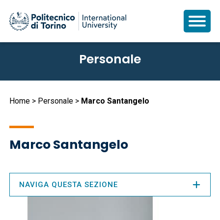
Salta
Personale
al
contenuto
principale
Briciole
Home
Personale
Marco Santangelo
di
pane
Marco Santangelo
NAVIGA QUESTA SEZIONE