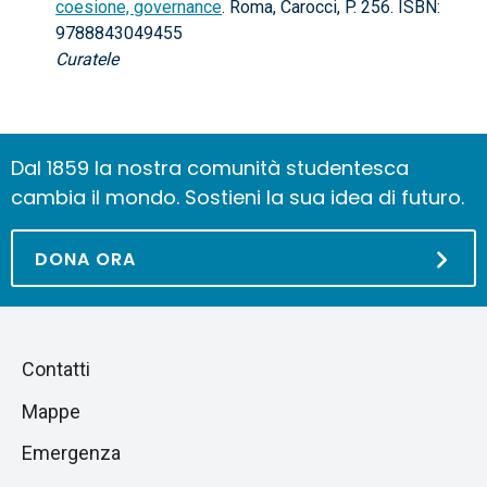
coesione, governance
. Roma, Carocci, P. 256. ISBN:
9788843049455
Curatele
Dal 1859 la nostra comunità studentesca
cambia il mondo. Sostieni la sua idea di futuro.
DONA ORA
Piè
Salta
Contatti
alla
di
Mappe
sezione
pagina
successiva
Emergenza