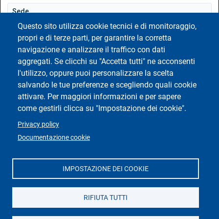
Atti di notifica
Sede
Dichiarazione di accessibilità
Sede Centrale
Questo sito utilizza cookie tecnici e di monitoraggio,
propri e di terze parti, per garantire la corretta
Edificio
Impostazione dei cookie
Area Sud - Parte 2
navigazione e analizzare il traffico con dati
aggregati. Se clicchi su "Accetta tutti" ne acconsenti
Piano
l'utilizzo, oppure puoi personalizzare la scelta
Piano Primo Interrato
salvando le tue preferenze e scegliendo quali cookie
Struttura
attivare. Per maggiori informazioni e per sapere
ATENEO
come gestirli clicca su "Impostazione dei cookie".
Capacità
Privacy policy
156
Documentazione cookie
Indicazioni stradali
IMPOSTAZIONE DEI COOKIE
Politecnico di Torino | Corso Duca degli Abruzzi, 24 | 10129 Torino,
Condividi locale
ITALIA | P.IVA/C.F. 00518460019 | PEC
Attrezzature
politecnicoditorino@pec.polito.it
RIFIUTA TUTTI