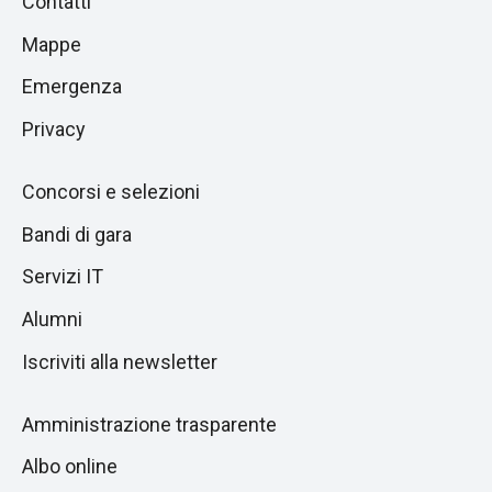
Contatti
alla
di
Mappe
sezione
pagina
successiva
Emergenza
Privacy
Concorsi e selezioni
Bandi di gara
Servizi IT
Alumni
Iscriviti alla newsletter
Amministrazione trasparente
Albo online