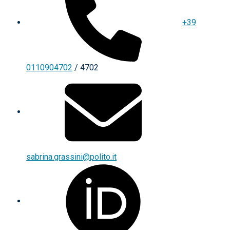
+39
0110904702
/ 4702
sabrina.grassini@polito.it