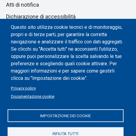
Atti di notifica
Dichiarazione di accessibilità
Questo sito utilizza cookie tecnici e di monitoraggio,
Impostazione dei cookie
propri e di terze parti, per garantire la corretta
navigazione e analizzare il traffico con dati aggregati.
Se clicchi su "Accetta tutti" ne acconsenti l'utilizzo,
oppure puoi personalizzare la scelta salvando le tue
preferenze e scegliendo quali cookie attivare. Per
maggiori informazioni e per sapere come gestirli
clicca su "Impostazione dei cookie".
Privacy policy
Documentazione cookie
Politecnico di Torino | Corso Duca degli Abruzzi, 24 | 10129
Torino, ITALIA | P.IVA/C.F. 00518460019 | PEC
IMPOSTAZIONE DEI COOKIE
politecnicoditorino@pec.polito.it
RIFIUTA TUTTI