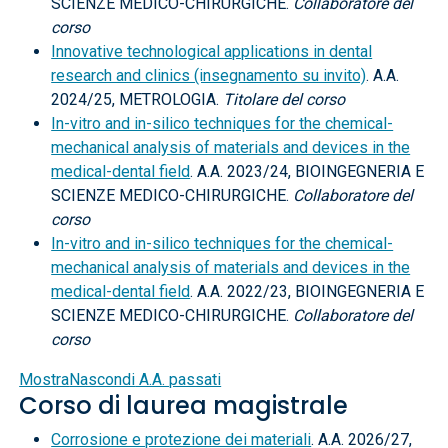
SCIENZE MEDICO-CHIRURGICHE.
Collaboratore del
corso
Innovative technological applications in dental
research and clinics (insegnamento su invito)
. A.A.
2024/25, METROLOGIA.
Titolare del corso
In-vitro and in-silico techniques for the chemical-
mechanical analysis of materials and devices in the
medical-dental field
. A.A. 2023/24, BIOINGEGNERIA E
SCIENZE MEDICO-CHIRURGICHE.
Collaboratore del
corso
In-vitro and in-silico techniques for the chemical-
mechanical analysis of materials and devices in the
medical-dental field
. A.A. 2022/23, BIOINGEGNERIA E
SCIENZE MEDICO-CHIRURGICHE.
Collaboratore del
corso
Mostra
Nascondi
A.A. passati
Corso di laurea magistrale
Corrosione e protezione dei materiali
. A.A. 2026/27,