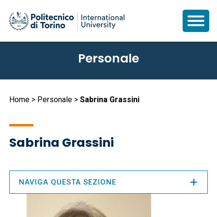
Salta
Personale
al
contenuto
principale
Briciole
Home
Personale
Sabrina Grassini
di
pane
Sabrina Grassini
NAVIGA QUESTA SEZIONE