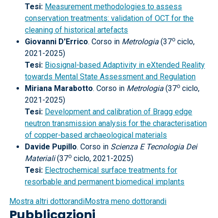
Tesi:
Measurement methodologies to assess
conservation treatments: validation of OCT for the
cleaning of historical artefacts
o
Giovanni D'Errico
. Corso in
Metrologia
(37
ciclo,
2021-2025)
Tesi:
Biosignal-based Adaptivity in eXtended Reality
towards Mental State Assessment and Regulation
o
Miriana Marabotto
. Corso in
Metrologia
(37
ciclo,
2021-2025)
Tesi:
Development and calibration of Bragg edge
neutron transmission analysis for the characterisation
of copper-based archaeological materials
Davide Pupillo
. Corso in
Scienza E Tecnologia Dei
o
Materiali
(37
ciclo, 2021-2025)
Tesi:
Electrochemical surface treatments for
resorbable and permanent biomedical implants
Mostra altri dottorandi
Mostra meno dottorandi
Pubblicazioni