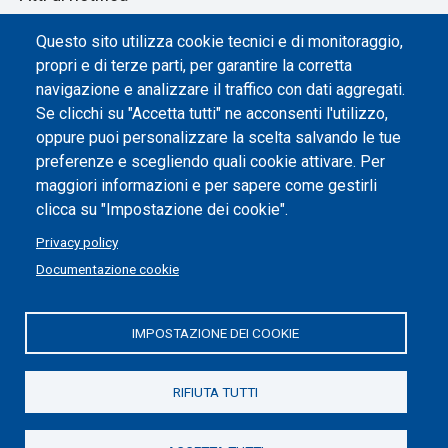
Dichiarazione di accessibilità
Questo sito utilizza cookie tecnici e di monitoraggio,
propri e di terze parti, per garantire la corretta
Impostazione dei cookie
navigazione e analizzare il traffico con dati aggregati.
Se clicchi su "Accetta tutti" ne acconsenti l'utilizzo,
oppure puoi personalizzare la scelta salvando le tue
preferenze e scegliendo quali cookie attivare. Per
maggiori informazioni e per sapere come gestirli
clicca su "Impostazione dei cookie".
Privacy policy
Documentazione cookie
IMPOSTAZIONE DEI COOKIE
Politecnico di Torino | Corso Duca degli Abruzzi, 24 | 10129
Torino, ITALIA | P.IVA/C.F. 00518460019 | PEC
politecnicoditorino@pec.polito.it
RIFIUTA TUTTI
Social