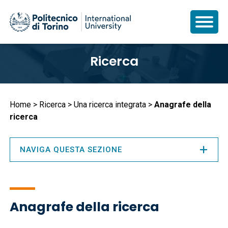
Salta
Ricerca
al
contenuto
principale
Briciole
Home
Ricerca
Una ricerca integrata
Anagrafe della
ricerca
di
pane
NAVIGA QUESTA SEZIONE
Anagrafe della ricerca