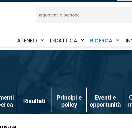
Cerca
ATENEO
DIDATTICA
RICERCA
IN
Attiva/disattiva
Attiva/disattiva
Attiva/disattiva
Att
il
il
il
il
sotto-
sotto-
sotto-
sot
menu
menu
menu
me
menti
Principi e
Eventi e
O
Risultati
icerca
policy
opportunità
m
a ricerca