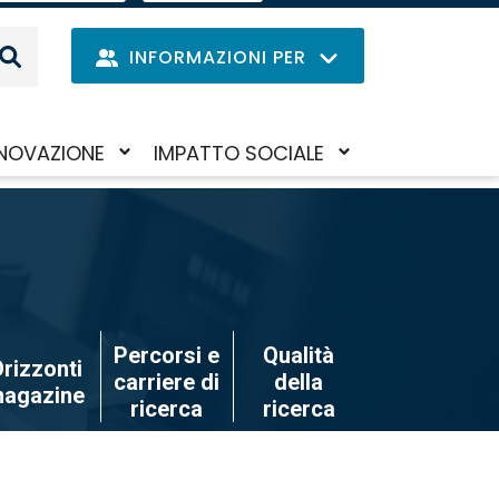
EN
IL
MENU
INFORMAZIONI PER
DELLE
LINGUE
Navig
NOVAZIONE
IMPATTO SOCIALE
Salta
iva/disattiva
Attiva/disattiva
princi
al
il
contenuto
to-
sotto-
principale
nu
menu
Percorsi e
Qualità
rizzonti
carriere di
della
agazine
ricerca
ricerca