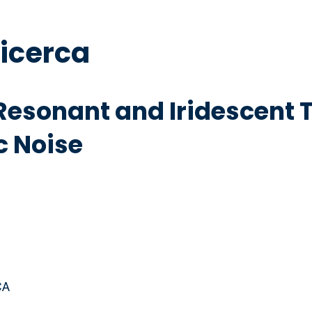
ricerca
Resonant and Iridescent
c Noise
CA