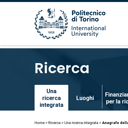
Salta
al
Ricerca
contenuto
principale
Salta
Una
Finanzia
al
ricerca
Luoghi
per la r
contenuto
integrata
principale
Briciole
Home
Ricerca
Una ricerca integrata
Anagrafe dell