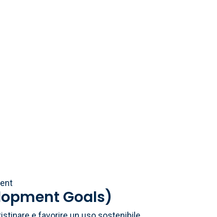
ment
elopment Goals)
istinare e favorire un uso sostenibile