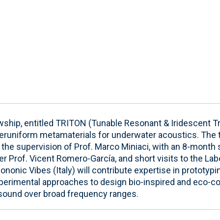
hip, entitled TRITON (Tunable Resonant & Iridescent Tr
yperuniform metamaterials for underwater acoustics. The t
der the supervision of Prof. Marco Miniaci, with an 8-mont
er Prof. Vicent Romero-García, and short visits to the Lab
hononic Vibes (Italy) will contribute expertise in prototy
xperimental approaches to design bio-inspired and eco-c
sound over broad frequency ranges.