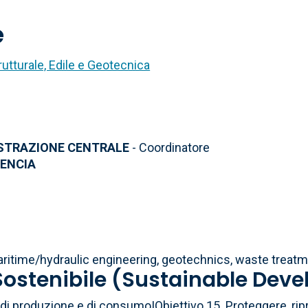
e
rutturale, Edile e Geotecnica
ISTRAZIONE CENTRALE
- Coordinatore
LENCIA
maritime/hydraulic engineering, geotechnics, waste treat
 Sostenibile (Sustainable Dev
i di produzione e di consumo|Obiettivo 15. Proteggere, ripr