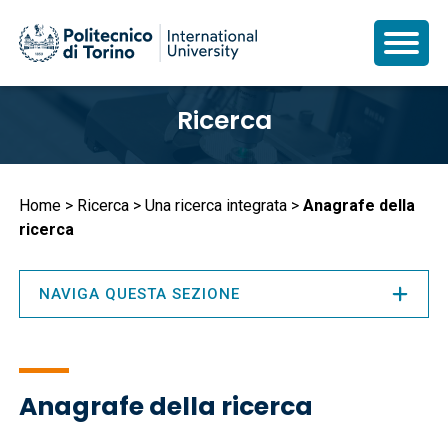
Salta
Ricerca
al
contenuto
principale
Briciole
Home
Ricerca
Una ricerca integrata
Anagrafe della
ricerca
di
pane
NAVIGA QUESTA SEZIONE
Anagrafe della ricerca