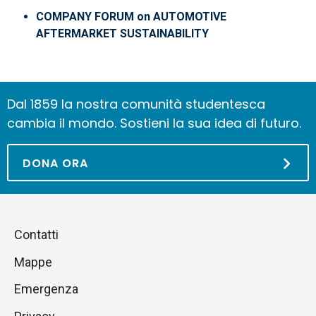
COMPANY FORUM on AUTOMOTIVE
AFTERMARKET SUSTAINABILITY
Dal 1859 la nostra comunità studentesca
cambia il mondo. Sostieni la sua idea di futuro.
DONA ORA
Piè
Salta
Contatti
alla
di
Mappe
sezione
pagina
successiva
Emergenza