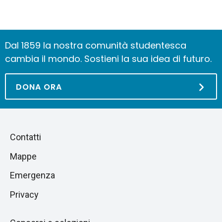
Dal 1859 la nostra comunità studentesca
cambia il mondo. Sostieni la sua idea di futuro.
DONA ORA
Piè
Salta
Contatti
alla
di
Mappe
sezione
pagina
successiva
Emergenza
Privacy