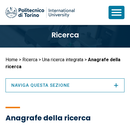
Salta
Ricerca
al
contenuto
principale
Briciole
Home
Ricerca
Una ricerca integrata
Anagrafe della
ricerca
di
pane
NAVIGA QUESTA SEZIONE
Anagrafe della ricerca