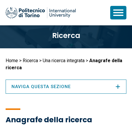
Salta
Ricerca
al
contenuto
principale
Briciole
Home
Ricerca
Una ricerca integrata
Anagrafe della
ricerca
di
pane
NAVIGA QUESTA SEZIONE
Anagrafe della ricerca