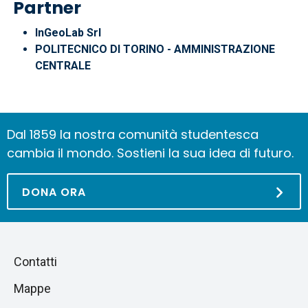
Partner
InGeoLab Srl
POLITECNICO DI TORINO - AMMINISTRAZIONE
CENTRALE
Dal 1859 la nostra comunità studentesca
cambia il mondo. Sostieni la sua idea di futuro.
DONA ORA
Piè
Salta
Contatti
alla
di
Mappe
sezione
pagina
successiva