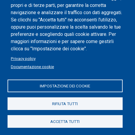
propri e di terze parti, per garantire la corretta
Impostazione dei cookie
navigazione e analizzare il traffico con dati aggregati.
Se clicchi su "Accetta tutti" ne acconsenti l'utilizzo,
oppure puoi personalizzare la scelta salvando le tue
preferenze e scegliendo quali cookie attivare. Per
maggiori informazioni e per sapere come gestirli
clicca su "Impostazione dei cookie".
Privacy policy
Documentazione cookie
IMPOSTAZIONE DEI COOKIE
Politecnico di Torino | Corso Duca degli Abruzzi, 24 | 10129
Torino, ITALIA | P.IVA/C.F. 00518460019 | PEC
politecnicoditorino@pec.polito.it
RIFIUTA TUTTI
Social
ACCETTA TUTTI