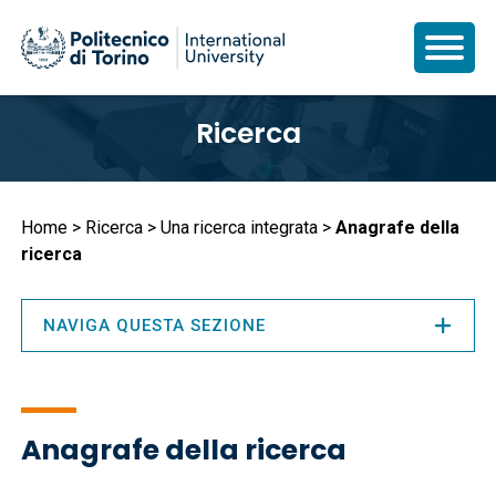
Salta
Ricerca
al
contenuto
principale
Briciole
Home
Ricerca
Una ricerca integrata
Anagrafe della
ricerca
di
pane
NAVIGA QUESTA SEZIONE
Anagrafe della ricerca