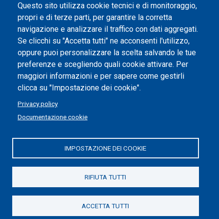
Dichiarazione di accessibilità
Questo sito utilizza cookie tecnici e di monitoraggio,
propri e di terze parti, per garantire la corretta
Impostazione dei cookie
navigazione e analizzare il traffico con dati aggregati.
Se clicchi su "Accetta tutti" ne acconsenti l'utilizzo,
oppure puoi personalizzare la scelta salvando le tue
preferenze e scegliendo quali cookie attivare. Per
maggiori informazioni e per sapere come gestirli
clicca su "Impostazione dei cookie".
Privacy policy
Documentazione cookie
IMPOSTAZIONE DEI COOKIE
Politecnico di Torino | Corso Duca degli Abruzzi, 24 | 10129
Torino, ITALIA | P.IVA/C.F. 00518460019 | PEC
politecnicoditorino@pec.polito.it
RIFIUTA TUTTI
Social
ACCETTA TUTTI