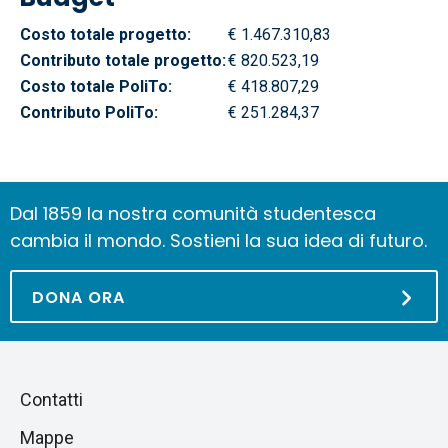
Costo totale progetto:
€ 1.467.310,83
Contributo totale progetto:
€ 820.523,19
Costo totale PoliTo:
€ 418.807,29
Contributo PoliTo:
€ 251.284,37
Dal 1859 la nostra comunità studentesca
cambia il mondo. Sostieni la sua idea di futuro.
DONA ORA
Piè
Salta
Contatti
alla
di
Mappe
sezione