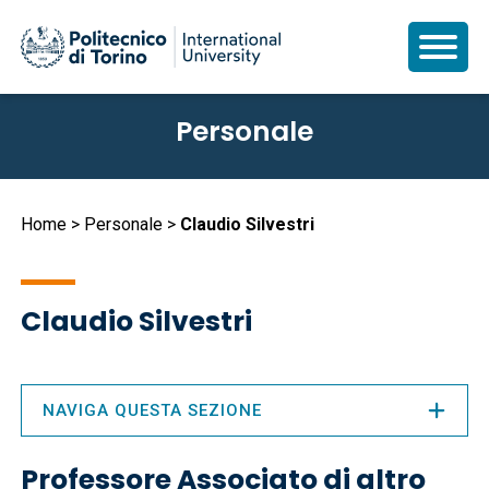
Salta
Personale
al
contenuto
principale
Briciole
Home
Personale
Claudio Silvestri
di
pane
Claudio Silvestri
NAVIGA QUESTA SEZIONE
Professore Associato di altro