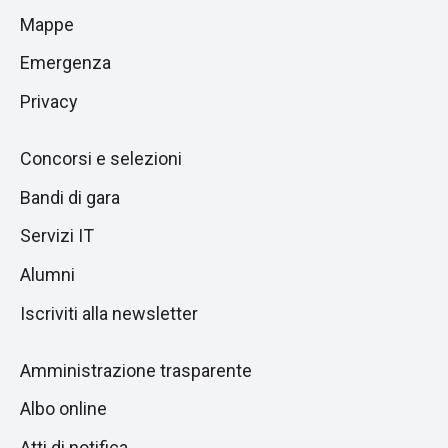
alla
di
Mappe
sezione
pagina
successiva
Emergenza
Privacy
Concorsi e selezioni
Bandi di gara
Servizi IT
Alumni
Iscriviti alla newsletter
Amministrazione trasparente
Albo online
Atti di notifica