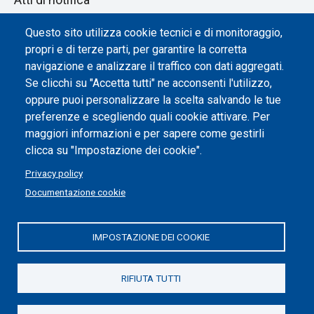
Dichiarazione di accessibilità
Questo sito utilizza cookie tecnici e di monitoraggio,
propri e di terze parti, per garantire la corretta
Impostazione dei cookie
navigazione e analizzare il traffico con dati aggregati.
Se clicchi su "Accetta tutti" ne acconsenti l'utilizzo,
oppure puoi personalizzare la scelta salvando le tue
preferenze e scegliendo quali cookie attivare. Per
maggiori informazioni e per sapere come gestirli
clicca su "Impostazione dei cookie".
Privacy policy
Documentazione cookie
IMPOSTAZIONE DEI COOKIE
Politecnico di Torino | Corso Duca degli Abruzzi, 24 | 10129
Torino, ITALIA | P.IVA/C.F. 00518460019 | PEC
politecnicoditorino@pec.polito.it
RIFIUTA TUTTI
Social