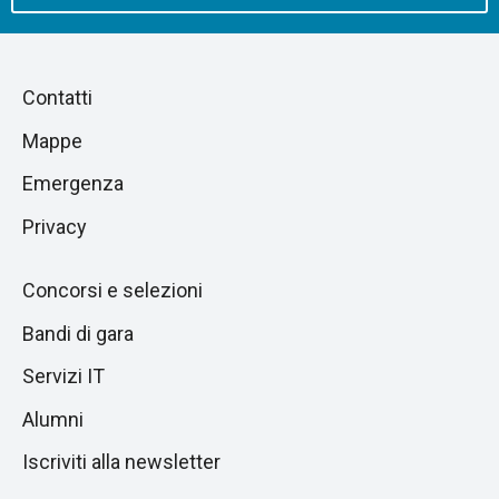
Piè
Salta
Contatti
alla
di
Mappe
sezione
pagina
successiva
Emergenza
Privacy
Concorsi e selezioni
Bandi di gara
Servizi IT
Alumni
Iscriviti alla newsletter