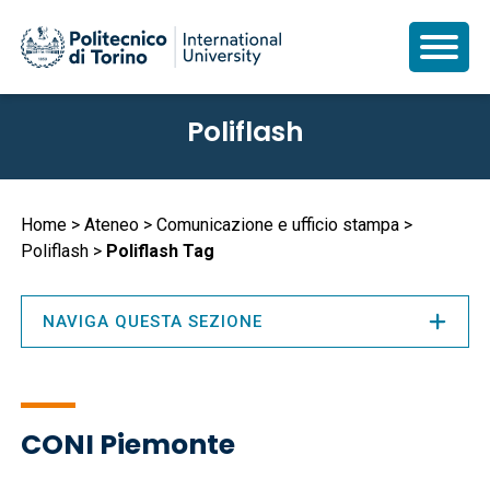
Salta
Poliflash
al
contenuto
principale
Briciole
Home
Ateneo
Comunicazione e ufficio stampa
Poliflash
Poliflash Tag
di
pane
NAVIGA QUESTA SEZIONE
CONI Piemonte